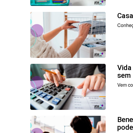
Casa
Conheça
Vida
sem 
Vem con
Bene
pode