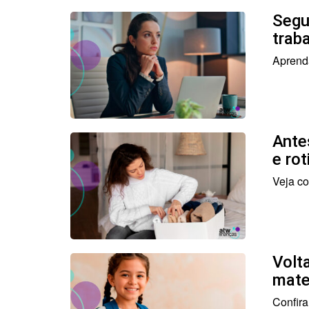
Segu
trab
Aprenda
Ante
e rot
Veja co
Volt
mate
Confira