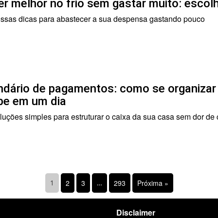
r melhor no frio sem gastar muito: escolh
ossas dicas para abastecer a sua despensa gastando pouco
ndário de pagamentos: como se organiza
be em um dia
luções simples para estruturar o caixa da sua casa sem dor de
1
2
3
…
293
Próxima »
Disclaimer