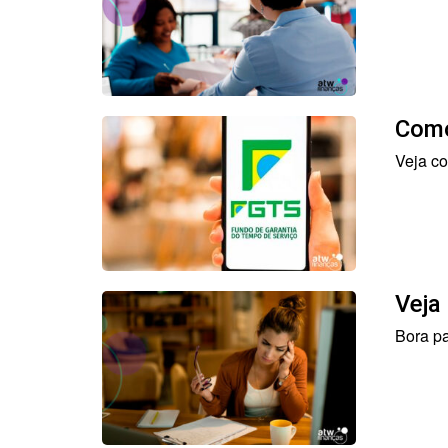
Como
Veja co
Veja
Bora pa