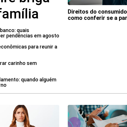
família
 como traduzir a notícia
Direitos do consumidor
 da família
como conferir se a pa
 banco: quais
ver pendências em agosto
econômicas para reunir a
rar carinho sem
ndamento: quando alguém
rno