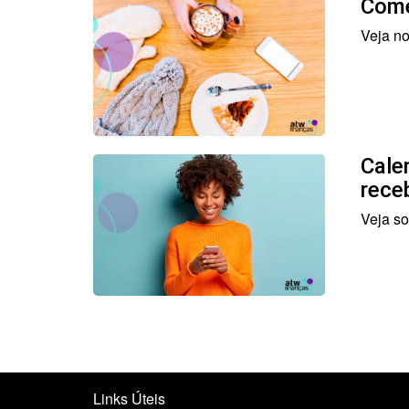
Come
Veja n
Cale
rece
Veja so
Links Úteis