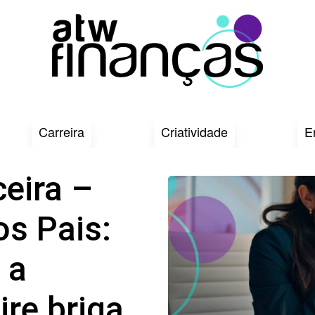
Carreira
Criatividade
E
eira –
os Pais:
 a
re briga