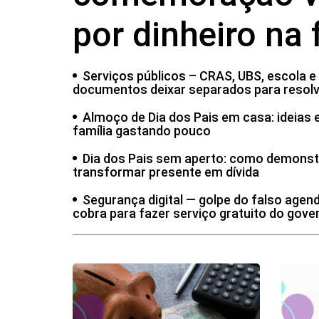
por dinheiro na 
omo montar
Finanças pessoais — Selic decidida:
o
do Banco Central para o orçamento
Serviços públicos – CRAS, UBS, escola e
documentos deixar separados para resol
Almoço de Dia dos Pais em casa: ideias 
família gastando pouco
Dia dos Pais sem aperto: como demonst
transformar presente em dívida
Segurança digital — golpe do falso age
cobra para fazer serviço gratuito do gove