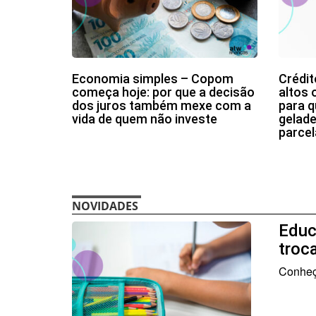
Economia simples – Copom
Crédit
começa hoje: por que a decisão
altos 
dos juros também mexe com a
para 
vida de quem não investe
gelade
parce
NOVIDADES
Educ
troc
Conheça