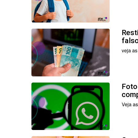
Rest
fals
veja as
Foto
comp
Veja as