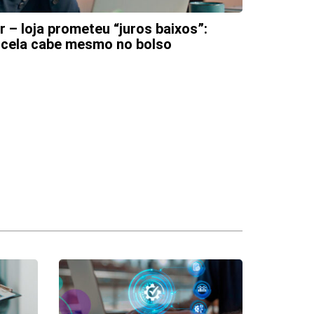
 – loja prometeu “juros baixos”:
Saúde e f
rcela cabe mesmo no bolso
a compra 