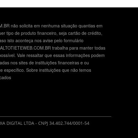
BR não solicita em nenhuma situação quantias em
er tipo de produto financeiro, seja cartão de crédito,
so isto aconteça nos avise pelo formulário
O ALTOTIETEWEB.COM.BR trabalha para manter todas
possível. Vale ressaltar que essas informações podem
das nos sites de instituições financeiras e ou
e específico. Sobre instituições que não temos
icados
DIA DIGITAL LTDA - CNPJ 34.402.744/0001-54