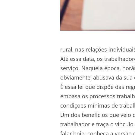
rural, nas relações individuai
Até essa data, os trabalhad
serviço. Naquela época, horár
obviamente, abusava da sua 
É essa lei que dispõe das re
embasa os processos trabalhi
condições mínimas de trabal
Um dos benefícios que veio c
trabalhador e traça o víncu
falar hoje: conheça a versão 