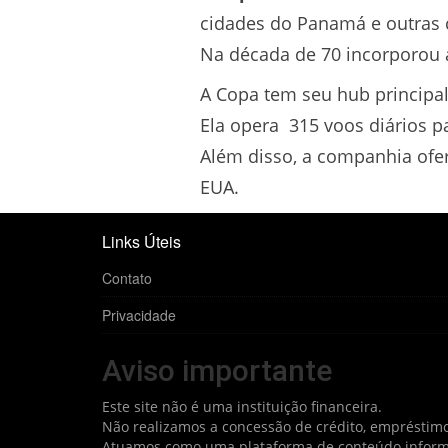
cidades do Panamá e outras 
Na década de 70 incorporou a
A Copa tem seu hub principa
Ela opera 315 voos diários p
Além disso, a companhia ofer
EUA.
Links Úteis
Contato
Privacidade
Aviso importante
Este site não é uma instituição financeira.
Não realizamos a concessão de crédito, empréstimo
Atuamos como uma plataforma de conteúdo informat