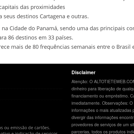
capitais das proximidades
 seus destinos Cartagena e outras.
l na Cidade do Panamá, sendo uma das principais co
ara 86 destinos em 33 países.
ece mais de 80 frequências semanais entre o Brasil e
Disclaimer
Atenção: O ALTOTIETEWEB.COM.
dinheiro para liberação de qualqu
financiamento ou empréstimo. Ca
imediatamente. Observações: 
informações o mais atualizadas 
divergir das informações encontra
provedores de serviços de um sit
s ou emissão de cartões.
parcerias, todos os produtos ind
ivo e indicação de serviços