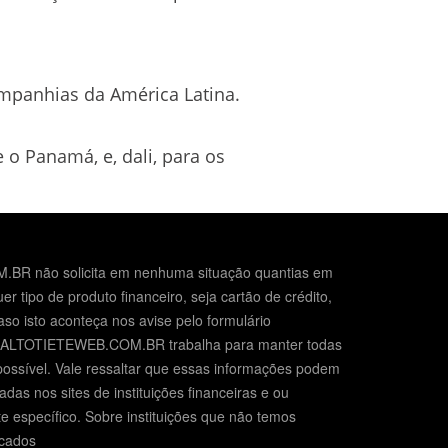
mpanhias da América Latina.
 o Panamá, e, dali, para os
BR não solicita em nenhuma situação quantias em
er tipo de produto financeiro, seja cartão de crédito,
so isto aconteça nos avise pelo formulário
O ALTOTIETEWEB.COM.BR trabalha para manter todas
possível. Vale ressaltar que essas informações podem
das nos sites de instituições financeiras e ou
e específico. Sobre instituições que não temos
icados