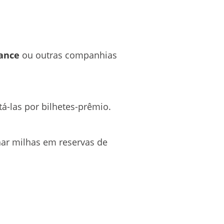
iance
ou outras companhias
á-las por bilhetes-prêmio.
har milhas em reservas de