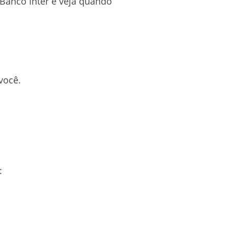
Banco Inter e veja quando
você.
: