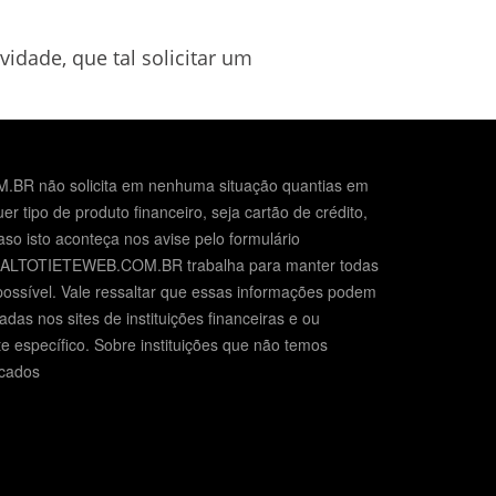
vidade, que tal solicitar um
BR não solicita em nenhuma situação quantias em
er tipo de produto financeiro, seja cartão de crédito,
so isto aconteça nos avise pelo formulário
O ALTOTIETEWEB.COM.BR trabalha para manter todas
possível. Vale ressaltar que essas informações podem
das nos sites de instituições financeiras e ou
e específico. Sobre instituições que não temos
icados