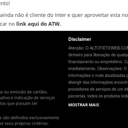
onto!
ainda não é cliente do Inter e quer aproveitar esta no
car no
link aqui do ATW.
Disclaimer
Atenção: O ALTOTIETEWEB.COM.
dinheiro para liberação de qualqu
financiamento ou empréstimo. Ca
imediatamente. Observações: 
informações o mais atualizadas 
divergir das informações encontra
provedores de serviços de um sit
s ou emissão de cartões.
parcerias, todos os produtos ind
ivo e indicação de serviços
dutos que possam ser
MOSTRAR MAIS
os são definidos exclusivamente
e seus próprios critérios.