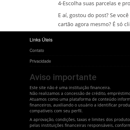
4-Escolha suas parcelas e pr
E aí, gostou do post? Se você 
cartão agora mesmo? É só cli
Links Úteis
Contato
Privacidade
Aviso importante
Este site não é uma instituição financeira.
Não realizamos a concessão de crédito, empréstimo
Atuamos como uma plataforma de conteúdo informat
financeiros, auxiliando o usuário a identificar pro
compatíveis com seu perfil.
A aprovação, condições, taxas e limites dos produt
pelas instituições financeiras responsáveis, conform