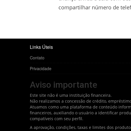
compartilhar número de telef
Links Úteis
Contato
Privacidade
Aviso importante
Este site não é uma instituição financeira.
Não realizamos a concessão de crédito, empréstimo
Atuamos como uma plataforma de conteúdo informat
financeiros, auxiliando o usuário a identificar pro
compatíveis com seu perfil.
A aprovação, condições, taxas e limites dos produt