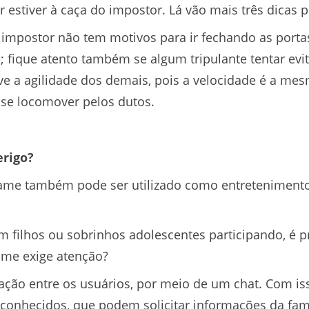
r estiver à caça do impostor. Lá vão mais três dicas p
impostor não tem motivos para ir fechando as porta
e; fique atento também se algum tripulante tentar ev
e a agilidade dos demais, pois a velocidade é a me
se locomover pelos dutos.
rigo?
game também pode ser utilizado como entreteniment
m filhos ou sobrinhos adolescentes participando, é 
ame exige atenção?
ção entre os usuários, por meio de um chat. Com iss
sconhecidos, que podem solicitar informações da famí