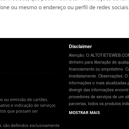
one ou mesmo o endereço ou perfil de redes sociais
Disclaimer
Atenção: O ALTOTIETEWEB.COM.
dinheiro para liberação de qualqu
financiamento ou empréstimo. Ca
imediatamente. Observações: 
informações o mais atualizadas 
divergir das informações encontra
provedores de serviços de um sit
s ou emissão de cartões.
parcerias, todos os produtos ind
ivo e indicação de serviços
dutos que possam ser
MOSTRAR MAIS
os são definidos exclusivamente